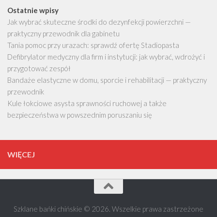
Ostatnie wpisy
Jak wybrać skuteczne środki do dezynfekcji powierzchni —
praktyczny przewodnik dla gabinetu
Tania pomoc przy urazach: sprawdź ofertę Stadiopasta
Defibrylator medyczny dla firm i instytucji: jak wybrać, wdrożyć i
przygotować zespół
Bandaże elastyczne w domu, sporcie i rehabilitacji — praktyczny
przewodnik
Kule łokciowe asysta sprawności ruchowej a także
bezpieczeństwa w powszednim poruszaniu się
WIĘCEJ
Szklane bańki chińskie © 2026. Wszelkie prawa zastrzeżone