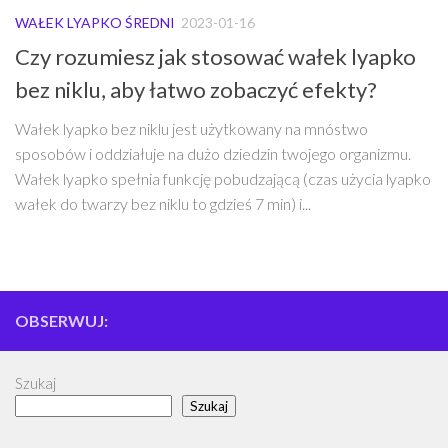
WAŁEK LYAPKO ŚREDNI
2023-01-16
Czy rozumiesz jak stosować wałek lyapko
bez niklu, aby łatwo zobaczyć efekty?
Wałek lyapko bez niklu jest użytkowany na mnóstwo
sposobów i oddziałuje na dużo dziedzin twojego organizmu.
Wałek lyapko spełnia funkcję pobudzającą (czas użycia lyapko
wałek do twarzy bez niklu to gdzieś 7 min) i...
OBSERWUJ:
Szukaj
Szukaj