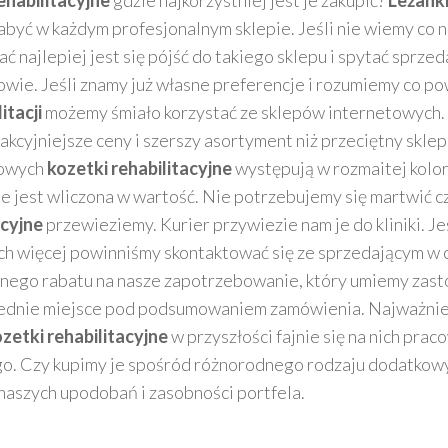
ehabilitacyjne
gdzie najkorzystniej jest je zakupić?
Leżanki
być w każdym profesjonalnym sklepie. Jeśli nie wiemy co 
 najlepiej jest się pójść do takiego sklepu i spytać sprzed
wie. Jeśli znamy już własne preferencje i rozumiemy co p
itacji
możemy śmiało korzystać ze sklepów internetowych. 
kcyjniejsze ceny i szerszy asortyment niż przeciętny skle
owych
kozetki rehabilitacyjne
występują w rozmaitej kolor
e jest wliczona w wartość. Nie potrzebujemy się martwić c
acyjne
przewieziemy. Kurier przywiezie nam je do kliniki. J
ch więcej powinniśmy skontaktować się ze sprzedającym w c
ego rabatu na nasze zapotrzebowanie, który umiemy zast
dnie miejsce pod podsumowaniem zamówienia. Najważniej
zetki rehabilitacyjne
w przyszłości fajnie się na nich pra
go. Czy kupimy je spośród różnorodnego rodzaju dodatkowymi
 naszych upodobań i zasobności portfela.