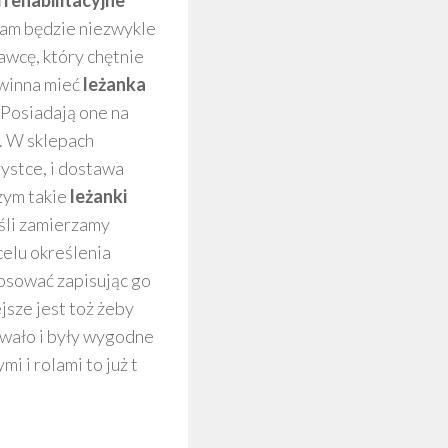
 rehabilitacyjne
nam będzie niezwykle
awcę, który chętnie
owinna mieć
leżanka
Posiadają one na
p. W sklepach
ystce, i dostawa
zym takie
leżanki
eśli zamierzamy
elu określenia
osować zapisując go
sze jest toż żeby
cowało i były wygodne
 i rolami to już t