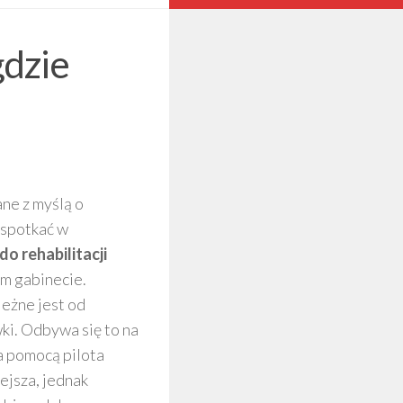
gdzie
ne z myślą o
 spotkać w
do rehabilitacji
ym gabinecie.
leżne jest od
i. Odbywa się to na
a pomocą pilota
ejsza, jednak