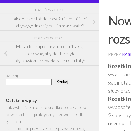
NASTĘPNY POST
Nowe
Jak dobrać stół do masażu i rehabilitacji
aby wygodnie się na nim pracowało?
rozs
POPRZEDNI POST
Mata do akupresury na cellulit jak ją
stosować, aby dostarczyła
PRZEZ
KAS
błyskawicznie rewelacyjne rezultaty?
Kozetki r
wygodzie 
Szukaj
gabinetach
Szukaj
służy prz
Kozetki r
Ostatnie wpisy
wyposaże
Jak wybrać skuteczne środki do dezynfekcji
powierzchni — praktyczny przewodnik dla
2 sposoby
gabinetu
nożnego.
Tania pomoc przy urazach: sprawdź ofertę