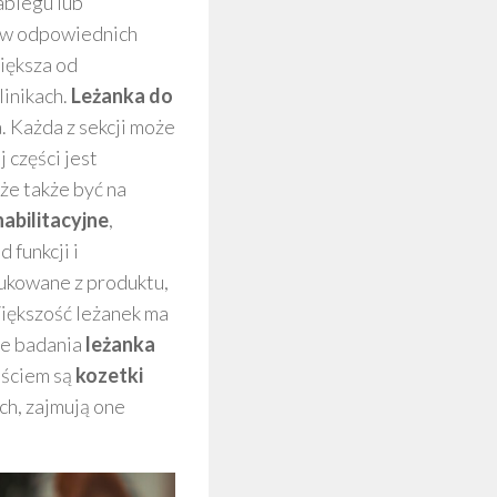
abiegu lub
 w odpowiednich
większa od
linikach.
Leżanka do
a. Każda z sekcji może
 części jest
że także być na
habilitacyjne
,
 funkcji i
kowane z produktu,
Większość leżanek ma
cie badania
leżanka
jściem są
kozetki
ch, zajmują one