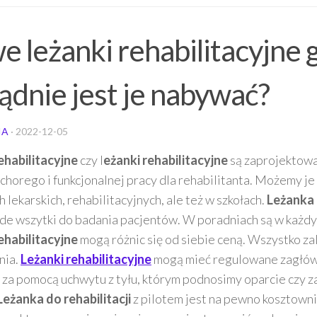
 leżanki rehabilitacyjne 
ądnie jest je nabywać?
IA
·
2022-12-05
ehabilitacyjne
czy l
eżanki rehabilitacyjne
są zaprojektowa
chorego i funkcjonalnej pracy dla rehabilitanta. Możemy je
 lekarskich, rehabilitacyjnych, ale też w szkołach.
Leżanka 
ede wszytki do badania pacjentów. W poradniach są w każd
ehabilitacyjne
mogą różnic się od siebie ceną. Wszystko za
nia.
Leżanki rehabilitacyjne
mogą mieć regulowane zagłówk
 za pomocą uchwytu z tyłu, którym podnosimy oparcie czy z
Leżanka do rehabilitacji
z pilotem jest na pewno kosztowni