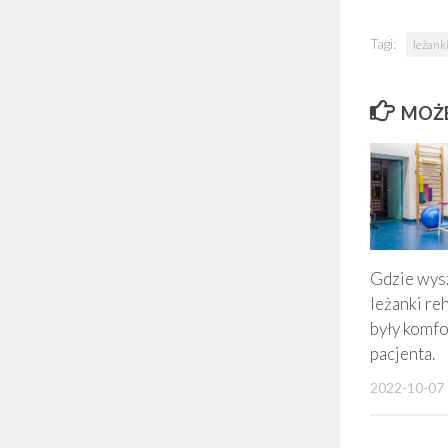
Tagi:
leżanki
MOŻE
Gdzie wys
leżanki re
były komf
pacjenta.
2022-10-07