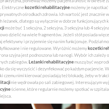
 praktyczna, ponieważ możemy pacjenta unosić w okresie z
. Elektryczne
kozetki rehabilitacyjne
możemy je napotkać
i prywatnych ośrodkach zdrowia. Ich wartość jest znacznie 
 leżanek, dlatego są wyłącznie w dobrze funkcjonujących k
cji
może być 1 sekcyjna, 2 sekcyjna, 3 sekcyjna lub 4 sekcyjn
owo dzielić na wiele fragmentów. Jeżeli stół posiada więcej
 efektywny i przyjemnie się na nim funkcjonuje. Podział mo
dyfikowane i nie regulowane. Wyróżnić możemy
kozetki re
rona szyjna jest podnoszona lub na nogi. Wybór ich zależy od
nych zabiegów.
Leżanki rehabilitacyjne
muszą być wyprodu
bko da się wyczyścić i dezynfekować po każdym pacjencie. 
ęki czemu nimi kierować posiadają też blokadę, żeby w trak
itacji
nie wędrowała po sali zabiegowej. Interesującym wy
acyjne
ścienne, które regularnie możemy spotkać w szpitala
iejsca.