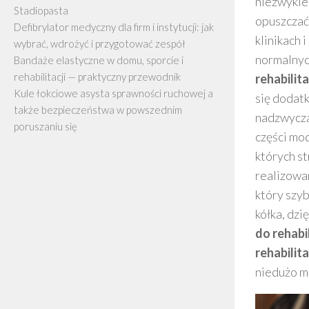
niezwykle
Stadiopasta
opuszczać
Defibrylator medyczny dla firm i instytucji: jak
klinikach 
wybrać, wdrożyć i przygotować zespół
normalnych
Bandaże elastyczne w domu, sporcie i
rehabilitacji — praktyczny przewodnik
rehabilita
Kule łokciowe asysta sprawności ruchowej a
się dodatk
także bezpieczeństwa w powszednim
nadzwyczaj
poruszaniu się
części mo
których st
realizowa
który szy
kółka, dzi
do rehabil
rehabilit
niedużo m