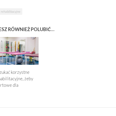
 rehabilitacyjne
SZ RÓWNIEŻ POLUBIĆ…
zukać korzystne
habilitacyjne, żeby
ortowe dla