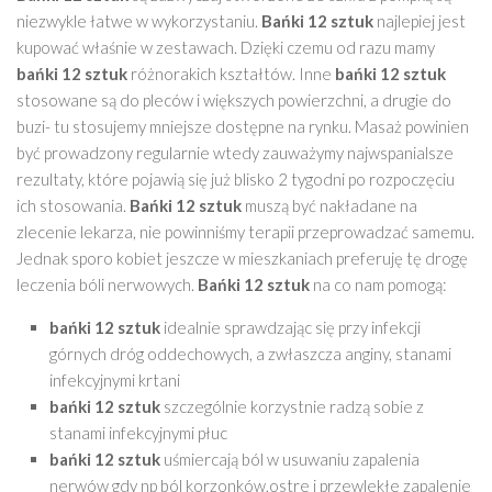
niezwykle łatwe w wykorzystaniu.
Bańki 12 sztuk
najlepiej jest
kupować właśnie w zestawach. Dzięki czemu od razu mamy
bańki 12 sztuk
różnorakich kształtów. Inne
bańki 12 sztuk
stosowane są do pleców i większych powierzchni, a drugie do
buzi- tu stosujemy mniejsze dostępne na rynku. Masaż powinien
być prowadzony regularnie wtedy zauważymy najwspanialsze
rezultaty, które pojawią się już blisko 2 tygodni po rozpoczęciu
ich stosowania.
Bańki 12 sztuk
muszą być nakładane na
zlecenie lekarza, nie powinniśmy terapii przeprowadzać samemu.
Jednak sporo kobiet jeszcze w mieszkaniach preferuję tę drogę
leczenia bóli nerwowych.
Bańki 12 sztuk
na co nam pomogą:
bańki 12 sztuk
idealnie sprawdzając się przy infekcji
górnych dróg oddechowych, a zwłaszcza anginy, stanami
infekcyjnymi krtani
bańki 12 sztuk
szczególnie korzystnie radzą sobie z
stanami infekcyjnymi płuc
bańki 12 sztuk
uśmiercają ból w usuwaniu zapalenia
nerwów gdy np ból korzonków,ostre i przewlekłe zapalenie