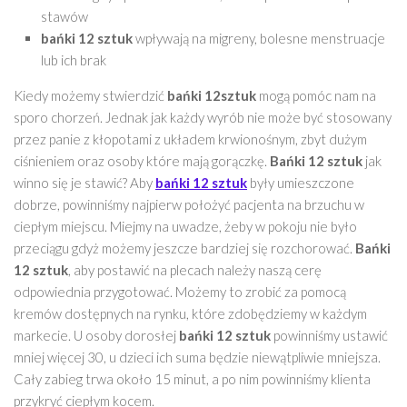
stawów
bańki 12 sztuk
wpływają na migreny, bolesne menstruacje
lub ich brak
Kiedy możemy stwierdzić
bańki 12sztuk
mogą pomóc nam na
sporo chorzeń. Jednak jak każdy wyrób nie może być stosowany
przez panie z kłopotami z układem krwionośnym, zbyt dużym
ciśnieniem oraz osoby które mają gorączkę.
Bańki 12 sztuk
jak
winno się je stawić? Aby
bańki 12 sztuk
były umieszczone
dobrze, powinniśmy najpierw położyć pacjenta na brzuchu w
ciepłym miejscu. Miejmy na uwadze, żeby w pokoju nie było
przeciągu gdyż możemy jeszcze bardziej się rozchorować.
Bańki
12 sztuk
, aby postawić na plecach należy naszą cerę
odpowiednia przygotować. Możemy to zrobić za pomocą
kremów dostępnych na rynku, które zdobędziemy w każdym
markecie. U osoby dorosłej
bańki 12 sztuk
powinniśmy ustawić
mniej więcej 30, u dzieci ich suma będzie niewątpliwie mniejsza.
Cały zabieg trwa około 15 minut, a po nim powinniśmy klienta
przykryć ciepłym kocem.