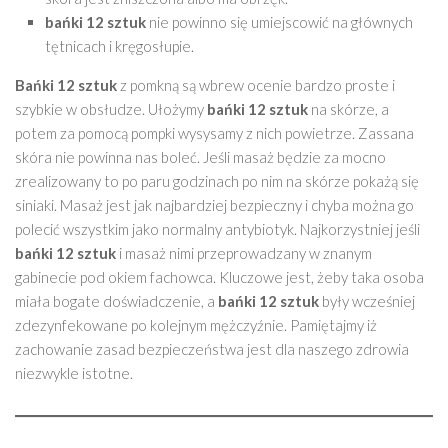
bańki 12 sztuk
nie powinno się umiejscowić na głównych
tętnicach i kręgosłupie.
Bańki 12 sztuk
z pomkną są wbrew ocenie bardzo proste i
szybkie w obsłudze. Ułożymy
bańki 12 sztuk
na skórze, a
potem za pomocą pompki wysysamy z nich powietrze. Zassana
skóra nie powinna nas boleć. Jeśli masaż będzie za mocno
zrealizowany to po paru godzinach po nim na skórze pokażą się
siniaki. Masaż jest jak najbardziej bezpieczny i chyba można go
polecić wszystkim jako normalny antybiotyk. Najkorzystniej jeśli
bańki 12 sztuk
i masaż nimi przeprowadzany w znanym
gabinecie pod okiem fachowca. Kluczowe jest, żeby taka osoba
miała bogate doświadczenie, a
bańki 12 sztuk
były wcześniej
zdezynfekowane po kolejnym mężczyźnie. Pamiętajmy iż
zachowanie zasad bezpieczeństwa jest dla naszego zdrowia
niezwykle istotne.