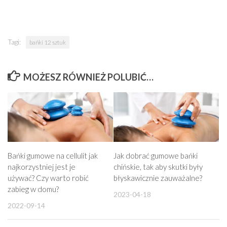
Tagi:
bańki 12 sztuk
MOŻESZ RÓWNIEŻ POLUBIĆ…
Bańki gumowe na cellulit jak
Jak dobrać gumowe bańki
najkorzystniej jest je
chińskie, tak aby skutki były
używać? Czy warto robić
błyskawicznie zauważalne?
zabieg w domu?
2023-04-18
2022-09-14