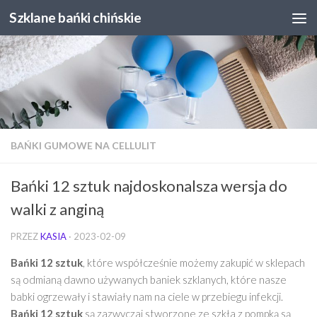
Szklane bańki chińskie
Skip to content
BAŃKI GUMOWE NA CELLULIT
Bańki 12 sztuk najdoskonalsza wersja do
walki z anginą
PRZEZ
KASIA
·
2023-02-09
Bańki 12 sztuk
, które współcześnie możemy zakupić w sklepach
są odmianą dawno używanych baniek szklanych, które nasze
babki ogrzewały i stawiały nam na ciele w przebiegu infekcji.
Bańki 12 sztuk
są zazwyczaj stworzone ze szkła z pompką są