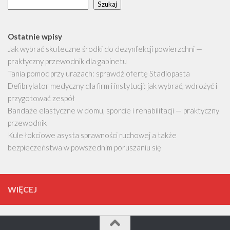
Szukaj
Ostatnie wpisy
Jak wybrać skuteczne środki do dezynfekcji powierzchni —
praktyczny przewodnik dla gabinetu
Tania pomoc przy urazach: sprawdź ofertę Stadiopasta
Defibrylator medyczny dla firm i instytucji: jak wybrać, wdrożyć i
przygotować zespół
Bandaże elastyczne w domu, sporcie i rehabilitacji — praktyczny
przewodnik
Kule łokciowe asysta sprawności ruchowej a także
bezpieczeństwa w powszednim poruszaniu się
WIĘCEJ