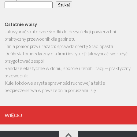
Szukaj
Ostatnie wpisy
Jak wybrać skuteczne środki do dezynfekcji powierzchni —
praktyczny przewodnik dla gabinetu
Tania pomoc przy urazach: sprawdź ofertę Stadiopasta
Defibrylator medyczny dla firm i instytucji: jak wybrać, wdrożyć i
przygotować zespół
Bandaże elastyczne w domu, sporcie i rehabilitacji — praktyczny
przewodnik
Kule łokciowe asysta sprawności ruchowej a także
bezpieczeństwa w powszednim poruszaniu się
WIĘCEJ