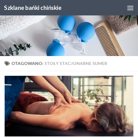
Szklane bańki chińskie
Skip to content
OTAGOWANO:
STOŁY STACJONARNE SUMER