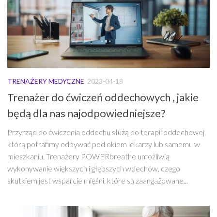
TRENAŻERY MEDYCZNE
2023-04-18
Trenażer do ćwiczeń oddechowych , jakie
będą dla nas najodpowiedniejsze?
Przyrząd do ćwiczenia oddechu służą do terapii oddechowej,
którą potrafimy odbywać pod okiem lekarzy lub samemu w
mieszkaniu. Trenażery POWERbreathe umożliwią
wykonywanie większych i głębszych wdechów, czego
skutkiem jest wsparcie mięśni, które są zaangażowane...